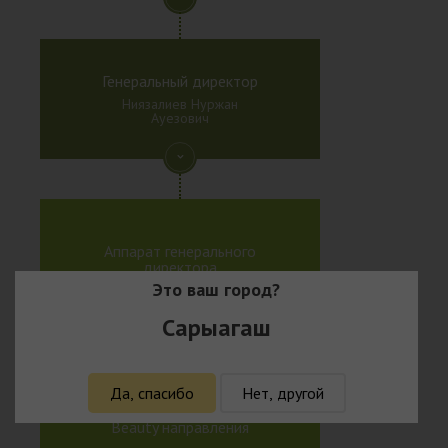
Генеральный директор
Ниязалиев Нуржан
Ауезович
Аппарат генерального
директора
Это ваш город?
Сарыагаш
Да, спасибо
Нет, другой
Исполнительный директор
Beauty направления