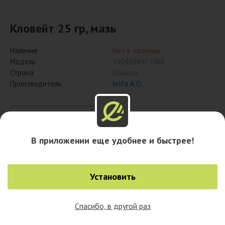
Кловейт 25 гр, мазь
Наличие
Нет в наличии
Модель
5904398471068
Страна
Польша
Производитель
Jelfa A.O.
Сообщить при поступлении
В приложении еще удобнее и быстрее!
Описание
Установить
Спасибо, в другой раз
0