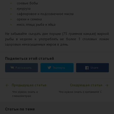
соевые бобы
кукуруза
сафлоровое и подсолнечное масла
орехи и семена
мясо, птица, рыба и яйца
Не забывайте съедать две порции (75 граммов каждая) жирной
рыбы в неделю и употреблять не более 3 столовых ложек
здоровых ненасыщенных жиров в день.
Поделиться этой статьей
Рассказать
Твитнуть
Share
Предыдущая статья
Следующая статья
​Что нужно знать о
Что нужно знать о витамине C
глюкометрах
Статьи по теме